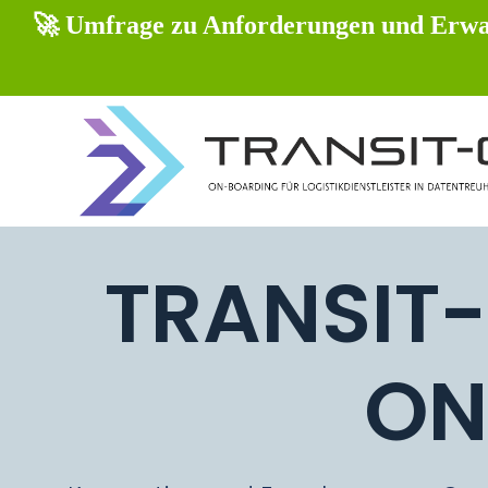
Z
🚀 Umfrage zu Anforderungen und Erwar
u
m
I
n
h
a
l
t
s
p
r
i
TRANSIT-
n
g
e
n
ON