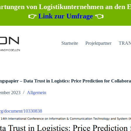
tungen von Logistikunternehmen an den E
👉
Link zur Umfrage
👈
Startseite
Projektpartner
TRANS
gspapier – Data Trust in Logistics: Price Prediction for Collabora
ember 2023
Allgemein
.org/document/10330838