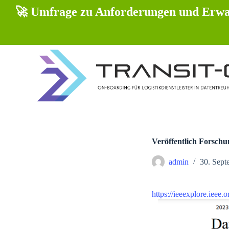
Z
🚀 Umfrage zu Anforderungen und Erwar
u
m
I
n
h
a
l
t
s
p
r
i
n
g
Veröffentlich Forschun
e
n
admin
30. Sept
https://ieeexplore.ieee